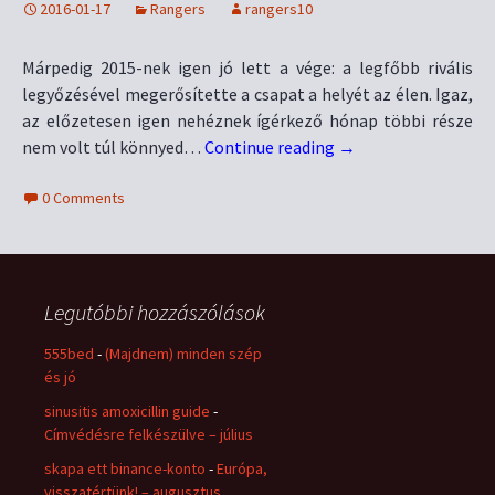
2016-01-17
Rangers
rangers10
Márpedig 2015-nek igen jó lett a vége: a legfőbb rivális
legyőzésével megerősítette a csapat a helyét az élen. Igaz,
az előzetesen igen nehéznek ígérkező hónap többi része
nem volt túl könnyed…
Continue reading
→
0 Comments
Legutóbbi hozzászólások
555bed
-
(Majdnem) minden szép
és jó
sinusitis amoxicillin guide
-
Címvédésre felkészülve – július
skapa ett binance-konto
-
Európa,
visszatértünk! – augusztus