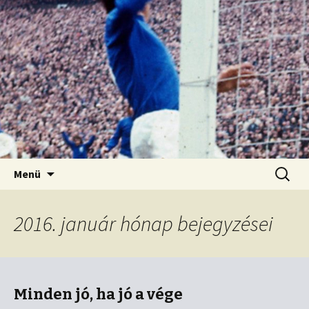
Kordon nélkül
Old Firm blog
Ugrás
Keresés
Menü
a
tartalomhoz
2016. január hónap bejegyzései
Minden jó, ha jó a vége