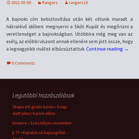
2021-05-09
Rangers
rangers10
A bajnoki cím bebiztosítása után két célunk maradt a
hátralévő időben: megnyerni a Skót Kupát és megőrizni a
veretlenséget a bajnokságban. Utóbbira még meg van az
esély, az előbbi viszont annak ellenére sem jött össze, hogy
a legnagyobb riválist elbúcsúztattuk.
Continue reading
→
0 Comments
Legutóbbi hozzászólások
Skapa ett gratis konto
-
6 nap
alatt plusz 6 pont előny
binance
-
Szeszélyes november
jl 77
-
Kupabúcsú kapusgóllal –