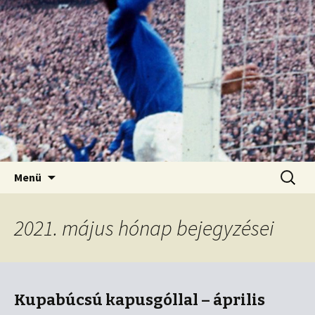
Kordon nélkül
Old Firm blog
Ugrás
Keresés
Menü
a
tartalomhoz
2021. május hónap bejegyzései
Kupabúcsú kapusgóllal – április