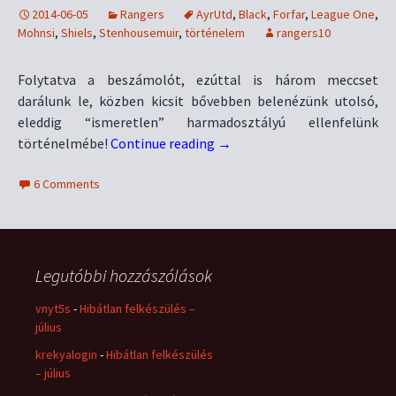
2014-06-05
Rangers
AyrUtd
,
Black
,
Forfar
,
League One
,
Mohnsi
,
Shiels
,
Stenhousemuir
,
történelem
rangers10
Folytatva a beszámolót, ezúttal is három meccset
darálunk le, közben kicsit bővebben belenézünk utolsó,
eleddig “ismeretlen” harmadosztályú ellenfelünk
történelmébe!
Continue reading
→
6 Comments
Legutóbbi hozzászólások
vnyt5s
-
Hibátlan felkészülés –
július
krekyalogin
-
Hibátlan felkészülés
– július