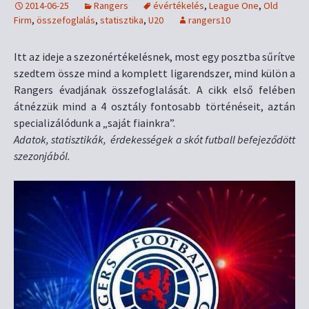
2014-06-25
Rangers
évértékelés
,
League One
,
Old
Firm
,
összefoglalás
,
statisztika
,
U20
rangers10
Itt az ideje a szezonértékelésnek, most egy posztba sűrítve
szedtem össze mind a komplett ligarendszer, mind külön a
Rangers évadjának összefoglalását. A cikk első felében
átnézzük mind a 4 osztály fontosabb történéseit, aztán
specializálódunk a „saját fiainkra”.
Adatok, statisztikák, érdekességek a skót futball befejeződött
szezonjából.