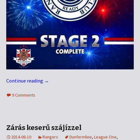
Continue reading
→
9 Comments
Zárás keserű szájízzel
2014-06-10
Rangers
Dunfermline
,
League One
,