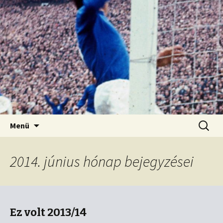
Kordon nélkül
Old Firm blog
Ugrás
Keresés
Menü
a
tartalomhoz
2014. június hónap bejegyzései
Ez volt 2013/14