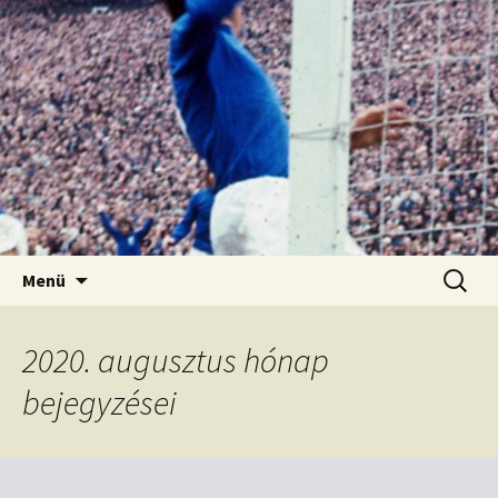
Kordon nélkül
Old Firm blog
Ugrás
Keresés
Menü
a
tartalomhoz
2020. augusztus hónap
bejegyzései