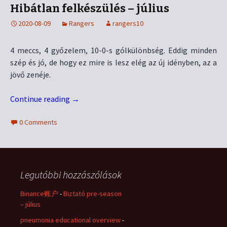
Hibátlan felkészülés – július
2020-08-09
Rangers
rangers10
4 meccs, 4 győzelem, 10-0-s gólkülönbség. Eddig minden
szép és jó, de hogy ez mire is lesz elég az új idényben, az a
jövő zenéje.
Continue reading
→
0 Comments
Legutóbbi hozzászólások
Binance账户
-
Biztató pre-season
– július
pneumonia educational overview
-