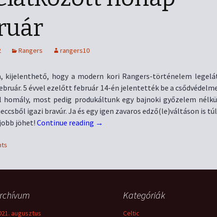
ruár
2
Rangers
rangers10
, kijelenthető, hogy a modern kori Rangers-történelem legel
ebruár. 5 évvel ezelőtt február 14-én jelentették be a csődvédelm
ál homály, most pedig produkáltunk egy bajnoki győzelem nélkü
ccsből igazi bravúr. Ja és egy igen zavaros edző(le)váltáson is tú
jobb jöhet!
Continue reading
→
ts
rchívum
Kategóriák
021. augusztus
Celtic