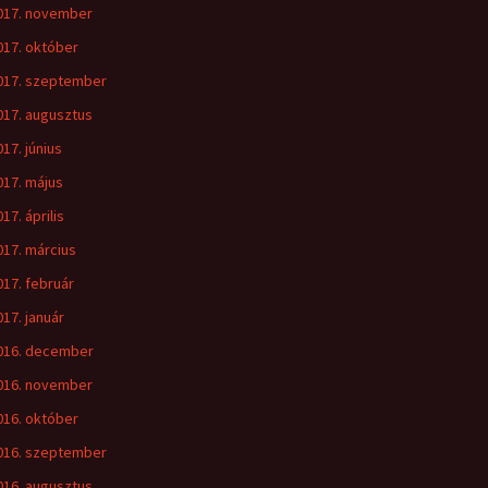
017. november
017. október
017. szeptember
017. augusztus
017. június
017. május
17. április
017. március
017. február
017. január
016. december
016. november
016. október
016. szeptember
016. augusztus