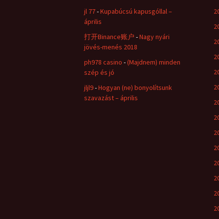
jl 77
-
Kupabúcsú kapusgóllal –
20
április
2
打开Binance账户
-
Nagy nyári
2
jövés-menés 2018
20
ph978 casino
-
(Majdnem) minden
2
szép és jó
2
jljl9
-
Hogyan (ne) bonyolítsunk
szavazást – április
2
2
2
2
2
2
20
2