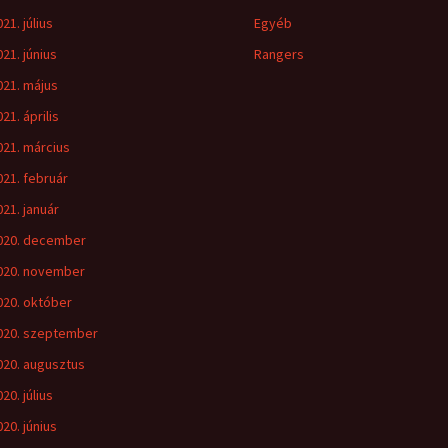
21. július
Egyéb
021. június
Rangers
021. május
21. április
021. március
021. február
021. január
020. december
020. november
020. október
020. szeptember
020. augusztus
20. július
020. június