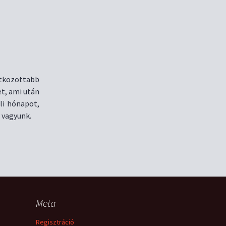
átkozottabb
et, ami után
li hónapot,
l vagyunk.
Meta
Regisztráció