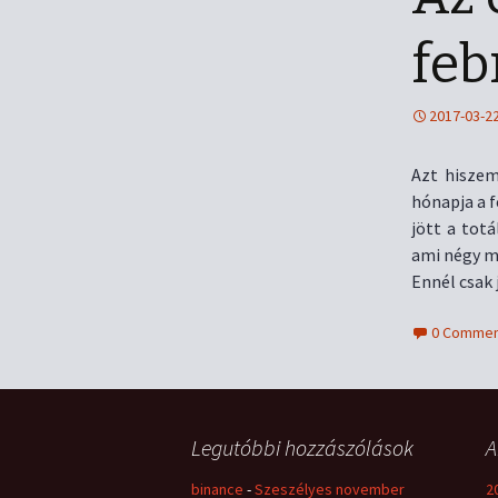
feb
2017-03-2
Azt hiszem
hónapja a f
jött a tot
ami négy me
Ennél csak 
0 Commen
Legutóbbi hozzászólások
A
binance
-
Szeszélyes november
2