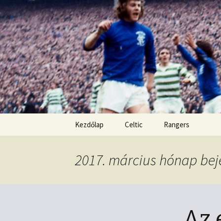
Kordon nélkül
Old Firm b
Ugrás
Kezdőlap
Celtic
Rangers
a
tartalomhoz
2017. március hónap bej
Az 