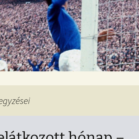
log
egyzései
elátkozott hónap –