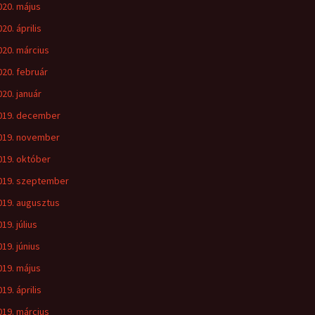
020. május
20. április
020. március
020. február
020. január
019. december
019. november
019. október
019. szeptember
019. augusztus
19. július
019. június
019. május
19. április
019. március