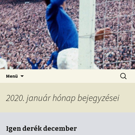
Kordon nélkül
Old Firm blog
Ugrás
Keresés
Menü
a
tartalomhoz
2020. január hónap bejegyzései
Igen derék december