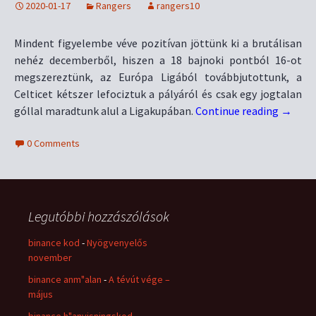
2020-01-17
Rangers
rangers10
Mindent figyelembe véve pozitívan jöttünk ki a brutálisan
nehéz decemberből, hiszen a 18 bajnoki pontból 16-ot
megszereztünk, az Európa Ligából továbbjutottunk, a
Celticet kétszer lefociztuk a pályáról és csak egy jogtalan
góllal maradtunk alul a Ligakupában.
Continue reading
→
0 Comments
Legutóbbi hozzászólások
binance kod
-
Nyögvenyelős
november
binance anm"alan
-
A tévút vége –
május