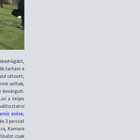
abadrúgást,
ák tartani a
zul célzott,
anok voltak,
 besárgult.
ivi a teljes
változtatni
yanús esése
,
s 3 perccel
lra, Kamara
 lövést csak