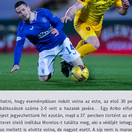
tni, hogy eseménydúsan indult volna az este, az első 30 pe
bálkozások száma 2-0 volt a hazaiak javára… Egy Aribo elfu
ejest jegyezhettünk fel ezután, majd a 37. percben történt az el
 teret ölelő indítása Morelos-t találta meg, aki a védőjét lehag
pus mellett is elvitte volna, de nagyot esett. A síp nem is mara