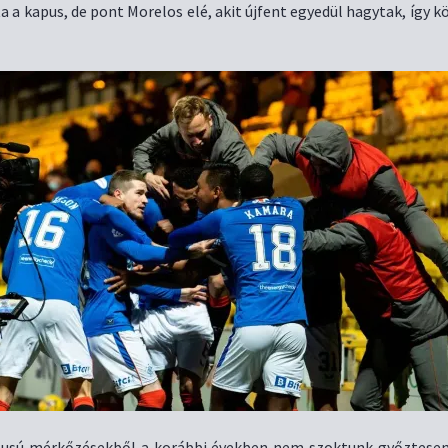
ta a kapus, de pont Morelos elé, akit újfent egyedül hagytak, így 
ípusú mérkőzésekből a korábbi években nem szoktunk győztesen 