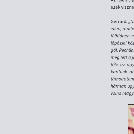
ezek viszne
Gerrard:
„N
ellen, amih
félidőben 
lépéssel kö
gól. Pechün
meg lett a 
tőle az ag
kaptunk gó
támogatom 
hárman ugya
volna magya