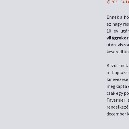
2021-04-1
Ennek a hó
ez nagy rés
10 év utá
világrekor
után viszo
keveredtü
Kezdésnek 
a bajnoks
kinevezés
megkapta d
csak egy po
Tavernier 
rendelkezé
december k