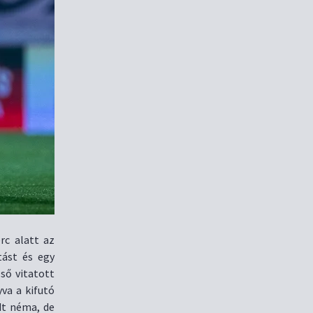
rc alatt az
tást és egy
ső vitatott
yva a kifutó
dt néma, de