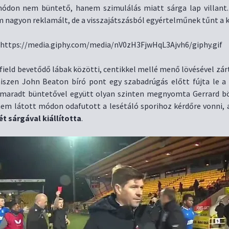
don nem büntető, hanem szimulálás miatt sárga lap villant.
m nagyon reklamált, de a visszajátszásból egyértelműnek tűnt a 
rfield bevetődő lábak közötti, centikkel mellé menő lövésével zárt
szen John Beaton bíró pont egy szabadrúgás előtt fújta le a 
lmaradt büntetővel együtt olyan szinten megnyomta Gerrard b
em látott módon odafutott a lesétáló sporihoz kérdőre vonni, 
ét sárgával kiállította
.