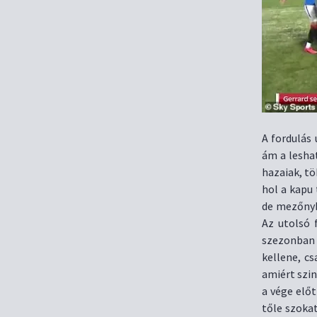
A fordulás
ám a leshat
hazaiak, tö
hol a kapu 
de mezőnyb
Az utolsó f
szezonban 
kellene, c
amiért szi
a vége elő
tőle szokat