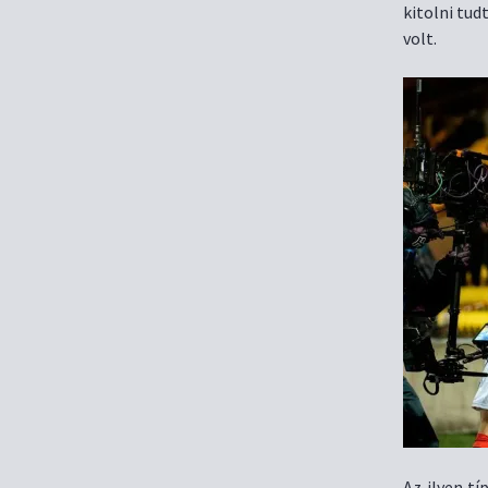
kitolni tud
volt.
Az ilyen t