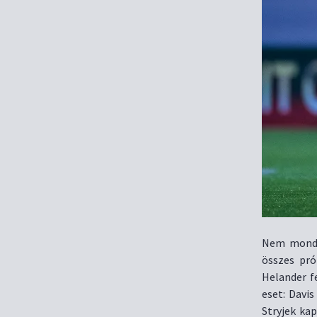
Nem mondha
összes pró
Helander f
eset: Davis
Stryjek ka