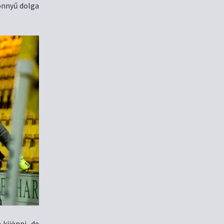
könnyű dolga
kijönni, de