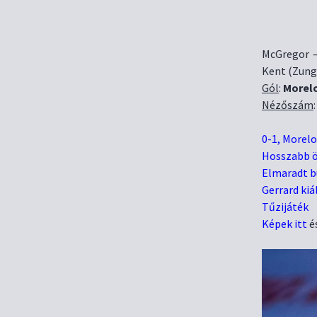
McGregor – 
Kent (Zungu
Gól
:
Morel
Nézőszám
0-1, Morelo
Hosszabb ö
Elmaradt 
Gerrard kiá
Tűzijáték
Képek itt
é