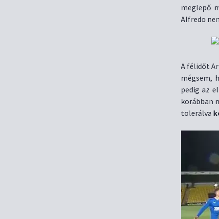
meglepő mó
Alfredo ne
A félidőt A
mégsem, hi
pedig az e
korábban n
tolerálva
k