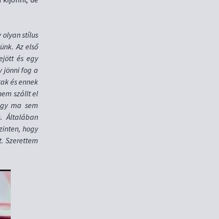
olyan stílus
ünk. Az első
jött és egy
 jönni fog a
tak és ennek
em szállt el
hogy ma sem
. Általában
inten, hogy
t. Szerettem