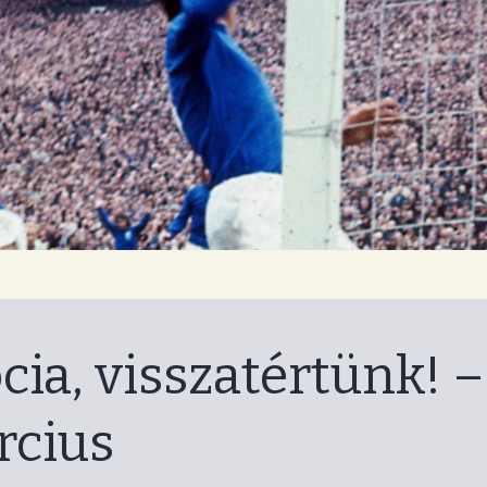
log
cia, visszatértünk! –
rcius