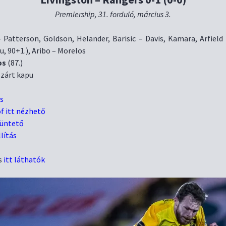
Premiership, 31. forduló, március 3.
Patterson, Goldson, Helander, Barisic – Davis, Kamara, Arfield (
, 90+1.), Aribo – Morelos
os
(87.)
: zárt kapu
s
f itt nézhető
büntető
llítás
s
itt láthatók