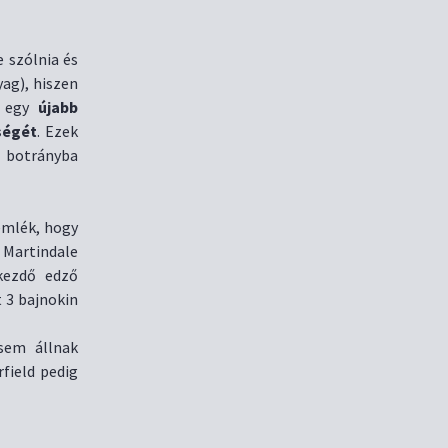
 szólnia és
yag), hiszen
, egy
újabb
ségét
. Ezek
i botrányba
emlék, hogy
Martindale
kezdő edző
 3 bajnokin
 sem állnak
field pedig