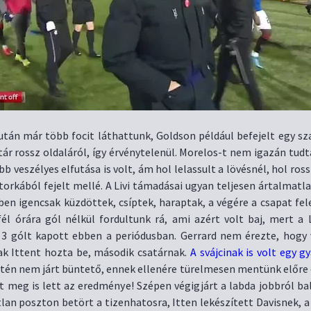
 után már több focit láthattunk, Goldson például befejelt egy sz
ár rossz oldaláról, így érvénytelenül. Morelos-t nem igazán tudt
bb veszélyes elfutása is volt, ám hol lelassult a lövésnél, hol ross
torkából fejelt mellé. A Livi támadásai ugyan teljesen ártalmatl
en igencsak küzdöttek, csíptek, haraptak, a végére a csapat fele
él órára gól nélkül fordultunk rá, ami azért volt baj, mert a L
3 gólt kapott ebben a periódusban. Gerrard nem érezte, hogy 
sak Ittent hozta be, második csatárnak.
A svájcinak is volt egy g
ntén nem járt büntető, ennek ellenére türelmesen mentünk előre é
tt meg is lett az eredménye! Szépen végigjárt a labda jobbról ba
lan poszton betört a tizenhatosra, Itten lekészített Davisnek, a