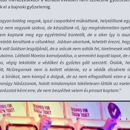
k el a bajnoki győzelemig.
agyon boldog vagyok, igazi csapatként működtünk, helytálltunk egy 
ez nem vagyunk szokva, de készültünk rá, így megérdemelten nyert
nem kaptunk meg egy egyértelmű büntetőt, de a siker így is össze
zelebb kerültünk a célunkhoz. Jobban akartunk, lehetett érezni, hogy
k volt Goldson lesgóljánál, de a srácok nem adták fel, türelmesek vol
jutalma. Látható Morelos komolyodása, a semmiért kapott lapot, de n
ya, végig lekötötte a védőket és győztes gólt szerzett. Örülök, 
lt, McGregornak nem is kellett védenie, ez a védők dicsérete is
a bírókat, nem könnyű a dolguk, de az nem elfogadható ezen a sz
núgy hibázzanak, holott mindannyian tökéletesen látták az esete
rázatot kérni erre, de nem beszéltek velem és pirosat kaptam.”