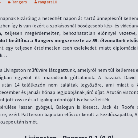
4
Rangers
rangers10
napnak kizárólag a hetedhét napon át tartó ünneplésről kellene
zben így is van (ezért a szokásosnál bőségesebb kép- és videóan
n, teljesen megérdemelten, behozhatatlan előnnyel vezetve
dot beállítva a Rangers megszerezte az 55. élvonalbeli első
nt egy teljesen értelmetlen cseh cselekedet miatt diplomácia
nk…
a Livingston műfüvére látogattunk, amelyről nem túl kellemes 
ágban egyedül itt maradtunk góltalanok. A hazaiak David 
e után 14 találkozón nem találtak legyőzőre, ami miatt a 
ecember és január hónap legjobbjának járó díjat. Azután viszont
nt jött össze és a Ligakupa döntőjét is elveszítették.
sérülése lassan gyógyul, Balogun is kiesett, Jack és Roofe
sre, ezért Patterson bajnokin először került a kezdőcsapatba, Ar
özepe után ismét.
Livingston – Rangers 0-1 (0-0)