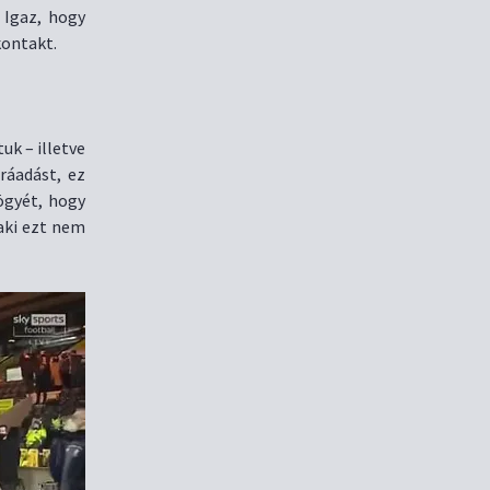
 Igaz, hogy
kontakt.
uk – illetve
ráadást, ez
ögyét, hogy
aki ezt nem