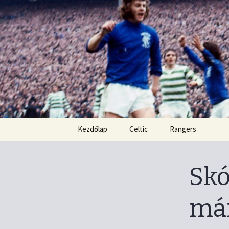
Kordon nélkül
Old Firm b
Ugrás
Kezdőlap
Celtic
Rangers
a
tartalomhoz
Skó
má