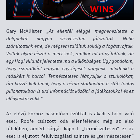
Gary McAllister:
„Az ellenfél eléggé megnehezítette a
dolgunkat, nagyon szervezetten játszottak. Noha
számítottunk erre, de mégsem találtuk sokáig a fogást rajtuk.
Voltak olyan részei a meccsnek, amikor mi irányítottunk, de
egy Hagi villanás jelentette ma a különbséget. Úgy gondolom,
hogy csapatként nagyon egységesek vagyunk, mindenki a
másikért is harcol. Természetesen hiányoljuk a szurkolókat,
ám hozzá kell tenni, hogy a néma stadionban a stáb fontos
pillanatokban is tud információt közölni a játékosokkal és ez
előnyünkre válik.”
Az előző körhöz hasonlóan ezúttal is akadt vitatni való
eset, Roofe csúszott oda ellenfelének még az első
félidőben, amiért sárgát kapott. „Természetesen” ez az
eset is eljutott felülvizsgálati szintre és „természetesen”