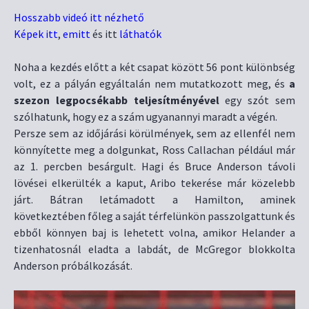
Hosszabb videó itt nézhető
Képek itt
,
emitt
és itt
láthatók
Noha a kezdés előtt a két csapat között 56 pont különbség
volt, ez a pályán egyáltalán nem mutatkozott meg, és
a
szezon legpocsékabb teljesítményével
egy szót sem
szólhatunk, hogy ez a szám ugyanannyi maradt a végén.
Persze sem az időjárási körülmények, sem az ellenfél nem
könnyítette meg a dolgunkat, Ross Callachan például már
az 1. percben besárgult. Hagi és Bruce Anderson távoli
lövései elkerülték a kaput, Aribo tekerése már közelebb
járt. Bátran letámadott a Hamilton, aminek
következtében főleg a saját térfelünkön passzolgattunk és
ebből könnyen baj is lehetett volna, amikor Helander a
tizenhatosnál eladta a labdát, de McGregor blokkolta
Anderson próbálkozását.