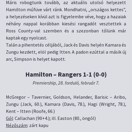
Máris robogtunk tovább, az aktuális utolsó helyezett
Hamilton műfüve várt ránk. Mondhatni, „országos kettes”,
a helyezéseken kívül azt is figyelembe véve, hogy a hazaiak
néhány nappal korábban kiesési rangadót vesztettek a
Ross County-val szemben és a szezonban tőlünk már
kaptak egy nyolcast.
Talán a pihentetés céljából, Jack és Davis helyén Kamara és
Zungu kezdett, elöl pedig Itten. A padon ezúttal a másik új
arc, Simpson is helyet kapott.
Hamilton – Rangers 1-1 (0-0)
Premiership, 28. forduló, február 7.
McGregor – Tavernier, Goldson, Helander, Barisic – Aribo,
Zungu (Jack, 60.), Kamara (Davis, 78.), Hagi (Wright, 78.),
Kent – Itten (Roofe, 66.)
Gól
: Callachan (90+4.); ill. Easton (80., öngól)
Nézőszám
: zárt kapu