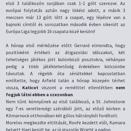
első 3 találkozón sorjában csak 1-1 gólt szerezve. Az
európai folytatás aztán nagy lökést adott, a másik 3
meccsen már 13 gólt lőtt a csapat, egy lépésre van a
bajnoki címtől és sorozatban második évben sikerült az
Európa Liga legjobb 16 csapata közé kerülni!
A hónap első mérkőzése előtt Gerrard elmondta, hogy
pozitívként értékeli az átigazolási időszakot, két
tehetséges játékos jött különböző posztokra, néhányan
pedig a több játéklehetőség érdekében kölcsönbe
távoztak. A régebb óta sérültekkel kapcsolatban
említette, hogy Arfield talán a hónap közepén térhet
vissza,
Katicot
viszont a remélttel ellentétben
nem
fogjuk látni ebben a szezonban
.
Nem tűnt könnyűnek az első találkozó, a St. Johnstone
egy 7-es veretlenségi szériából jött, az előző körben a
Kilmarnock otthonában két gólos hátrányból fordított.
Morelos megkezdte eltiltását, Roofe kezdett elől, Kamara
helyett Hagi került be, az új igazolás Wright a padon.