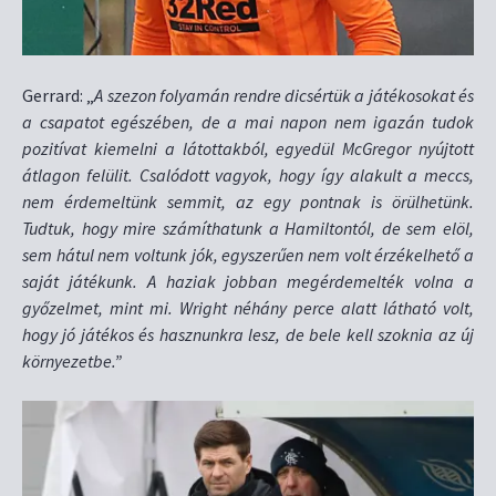
Gerrard: „
A szezon folyamán rendre dicsértük a játékosokat és
a csapatot egészében, de a mai napon nem igazán tudok
pozitívat kiemelni a látottakból, egyedül McGregor nyújtott
átlagon felülit. Csalódott vagyok, hogy így alakult a meccs,
nem érdemeltünk semmit, az egy pontnak is örülhetünk.
Tudtuk, hogy mire számíthatunk a Hamiltontól, de sem elöl,
sem hátul nem voltunk jók, egyszerűen nem volt érzékelhető a
saját játékunk. A haziak jobban megérdemelték volna a
győzelmet, mint mi. Wright néhány perce alatt látható volt,
hogy jó játékos és hasznunkra lesz, de bele kell szoknia az új
környezetbe.”