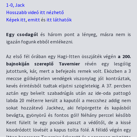
1-0, Jack
Hosszabb videó itt nézhető
Képek itt
,
emitt
és
itt láthatók
Egy csodagól
és három pont a lényeg, másra nem is
igazán fogunk ebből emlékezni.
Az első fél órában egy Hagi-Itten összjáték végén
a 200.
bajnokiján szereplő Tavernier
révén egy lesgólig
jutottunk, kár, mert a befejezés remek volt. Eközben a 3
meccse gólképtelen vendégek viszonylag jól kontráztak,
kevés érintésből tudtak eljutni szögletekig. A 37. percben
aztán egy beívelt szabadrúgás után az ide-oda pattogó
labda 20 méterre került a kaputól a meccshez addig nem
sokat hozzátevő Jackhez, aki felpörgette és kapásból
bevágta, gyönyörű és fontos gól! Néhány perccel később
Kent fülelt le egy pocsék passzt a védőtől, de a kissé
kisodródott lövését a kapus tolta fölé. A félidő végén egy
Itten bepasszra Tavernier érkezett és a szorosan mögötte