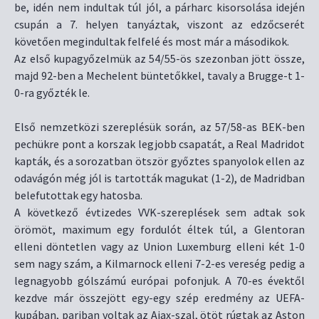
be, idén nem indultak túl jól, a párharc kisorsolása idején
csupán a 7. helyen tanyáztak, viszont az edzőcserét
követően megindultak felfelé és most már a másodikok.
Az első kupagyőzelmük az 54/55-ös szezonban jött össze,
majd 92-ben a Mechelent büntetőkkel, tavaly a Brugge-t 1-
0-ra győzték le.
Első nemzetközi szereplésük során, az 57/58-as BEK-ben
pechükre pont a korszak legjobb csapatát, a Real Madridot
kapták, és a sorozatban ötször győztes spanyolok ellen az
odavágón még jól is tartották magukat (1-2), de Madridban
belefutottak egy hatosba.
A következő évtizedes VVK-szereplések sem adtak sok
örömöt, maximum egy fordulót éltek túl, a Glentoran
elleni döntetlen vagy az Union Luxemburg elleni két 1-0
sem nagy szám, a Kilmarnock elleni 7-2-es vereség pedig a
legnagyobb gólszámú európai pofonjuk. A 70-es évektől
kezdve már összejött egy-egy szép eredmény az UEFA-
kupában, pariban voltak az Ajax-szal, ötöt rúgtak az Aston