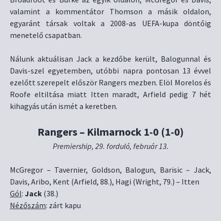
valamint a kommentátor Thomson a másik oldalon,
egyaránt társak voltak a 2008-as UEFA-kupa döntőig
menetelő csapatban.
Nálunk aktuálisan Jack a kezdőbe került, Balogunnal és
Davis-szel egyetemben, utóbbi napra pontosan 13 évvel
ezelőtt szerepelt először Rangers mezben. Elöl Morelos és
Roofe eltiltása miatt Itten maradt, Arfield pedig 7 hét
kihagyás után ismét a keretben.
Rangers – Kilmarnock 1-0 (1-0)
Premiership, 29. forduló, február 13.
McGregor – Tavernier, Goldson, Balogun, Barisic – Jack,
Davis, Aribo, Kent (Arfield, 88.), Hagi (Wright, 79.) – Itten
Gól
:
Jack
(38.)
Nézőszám
: zárt kapu