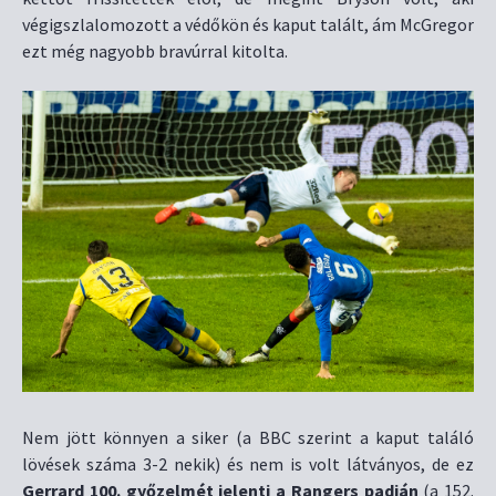
végigszlalomozott a védőkön és kaput talált, ám McGregor
ezt még nagyobb bravúrral kitolta.
Nem jött könnyen a siker (a BBC szerint a kaput találó
lövések száma 3-2 nekik) és nem is volt látványos, de ez
Gerrard 100. győzelmét jelenti a Rangers padján
(a 152.