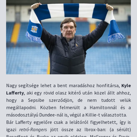
Nagy segítsége lehet a bent maradáshoz honfitársa,
Kyle
Lafferty
, aki egy rövid olasz kitérő után közel állt ahhoz,
hogy a Sepsibe szerződjön, de nem tudott velük
megállapodni. Közben felmerült a Hamiltonnál és a
másodosztályú Dundee-nál is, végül a Killie-t választotta.
Bár Lafferty egyelőre csak a lelátóról figyelhetett, így is
igazi
retró-Rangers
jött össze az Ibrox-ban: (a sérült)
Broadfoot és Burke az egyik oldalon, McGregor és Davis,