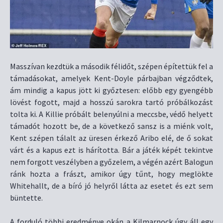
Masszívan kezdtük a második félidőt, szépen építettük fel a
támadásokat, amelyek Kent-Doyle párbajban végződtek,
ám mindig a kapus jött ki győztesen: előbb egy gyengébb
lövést fogott, majd a hosszú sarokra tartó próbálkozást
tolta ki. A Killie próbált belenyúlni a meccsbe, védő helyett
támadót hozott be, de a következő sansz is a miénk volt,
Kent szépen tálalt az üresen érkező Aribo elé, de ő sokat
várt és a kapus ezt is hárította. Bár a játék képét tekintve
nem forgott veszélyben a győzelem, a végén azért Balogun
ránk hozta a frászt, amikor úgy tűnt, hogy meglökte
Whitehallt, de a bíró jó helyről látta az esetet és ezt sem
büntette.
A forduló többi eredménye okán a Kilmarnock úgy áll egy