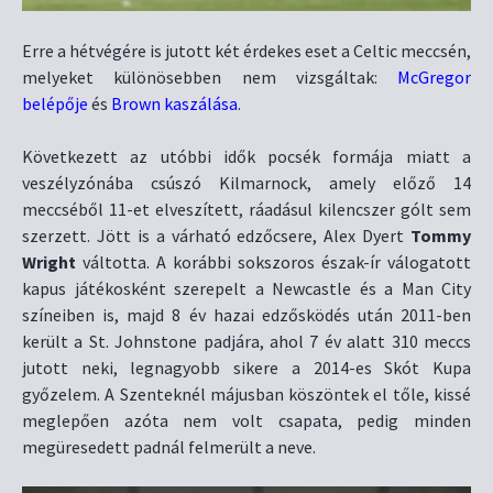
Erre a hétvégére is jutott két érdekes eset a Celtic meccsén,
melyeket különösebben nem vizsgáltak:
McGregor
belépője
és
Brown kaszálása
.
Következett az utóbbi idők pocsék formája miatt a
veszélyzónába csúszó Kilmarnock, amely előző 14
meccséből 11-et elveszített, ráadásul kilencszer gólt sem
szerzett. Jött is a várható edzőcsere, Alex Dyert
Tommy
Wright
váltotta. A korábbi sokszoros észak-ír válogatott
kapus játékosként szerepelt a Newcastle és a Man City
színeiben is, majd 8 év hazai edzősködés után 2011-ben
került a St. Johnstone padjára, ahol 7 év alatt 310 meccs
jutott neki, legnagyobb sikere a 2014-es Skót Kupa
győzelem. A Szenteknél májusban köszöntek el tőle, kissé
meglepően azóta nem volt csapata, pedig minden
megüresedett padnál felmerült a neve.