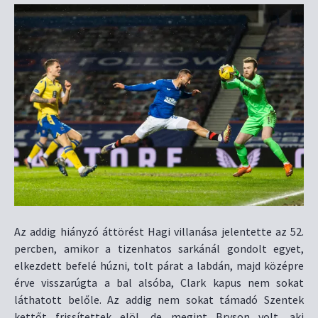
Az addig hiányzó áttörést Hagi villanása jelentette az 52.
percben, amikor a tizenhatos sarkánál gondolt egyet,
elkezdett befelé húzni, tolt párat a labdán, majd középre
érve visszarúgta a bal alsóba, Clark kapus nem sokat
láthatott belőle. Az addig nem sokat támadó Szentek
kettőt frissítettek elöl, de megint Bryson volt, aki