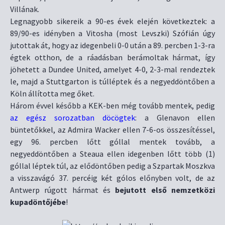
Villának.
Legnagyobb sikereik a 90-es évek elején következtek: a
89/90-es idényben a Vitosha (most Levszki) Szófián úgy
jutottak át, hogy az idegenbeli 0-0 után a 89. percben 1-3-ra
égtek otthon, de a ráadásban berámoltak hármat, így
jöhetett a Dundee United, amelyet 4-0, 2-3-mal rendeztek
le, majd a Stuttgarton is túlléptek és a negyeddöntőben a
Köln állította meg őket.
Három évvel később a KEK-ben még tovább mentek, pedig
az egész sorozatban döcögtek
: a Glenavon ellen
büntetőkkel, az Admira Wacker ellen 7-6-os összesítéssel,
egy 96. percben lőtt góllal mentek tovább, a
negyeddöntőben a Steaua ellen idegenben lőtt több (1)
góllal léptek túl, az elődöntőben pedig a Szpartak Moszkva
a visszavágó 37. percéig két gólos előnyben volt, de az
Antwerp rúgott hármat és
bejutott első nemzetközi
kupadöntőjébe
!