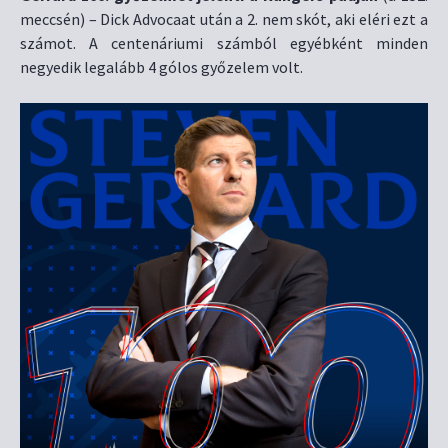
meccsén) – Dick Advocaat után a 2. nem skót, aki eléri ezt a
számot. A centenáriumi számból egyébként minden
negyedik legalább 4 gólos győzelem volt.