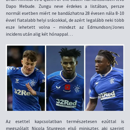
Dapo Mebude. Zungu neve érdekes a listában, persze
normál esetben miért ne bandázhatna 28 évesen nála 8-10
évvel fiatalabb helyi srácokkal, de azért legalább neki több
esze lehetett volna – mindezt az Edmundson/Jones
incidens után alig két hónappal…
Az esettel kapcsolatban természetesen ezúttal is
megszólalt Nicola Sturgeon első miniszter, aki szerint