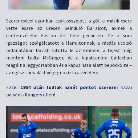
Szerencsével azonban csak összejött a gól, a másik csere
vette észre az üresen beinduló Barisicot, akinek a
centerezésébe Easton ért bele pechesen. De a sors
igazságot szolgáltatott a Hamiltonnak, a ráadás utolsó
pillanatában Davist futotta le az embere, a fejest még
menteni tudta McGregor, de a kipattanóra Callachan
reagált a leggyorsabban és a kapus hasa alatt bepöckölte –
az egész támadást végigmozizta a védelem.
Ezzel
1954
után tudtak ismét pontot szerezni
hazai
pályán a Rangers ellen!