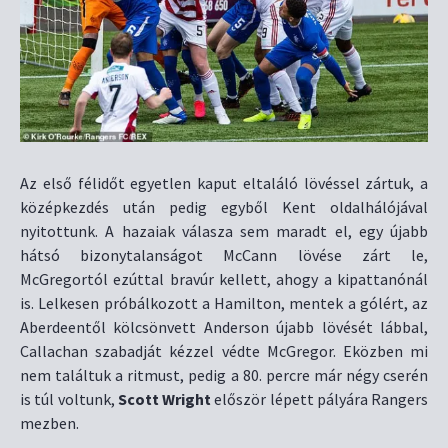
Az első félidőt egyetlen kaput eltaláló lövéssel zártuk, a
középkezdés után pedig egyből Kent oldalhálójával
nyitottunk. A hazaiak válasza sem maradt el, egy újabb
hátsó bizonytalanságot McCann lövése zárt le,
McGregortól ezúttal bravúr kellett, ahogy a kipattanónál
is. Lelkesen próbálkozott a Hamilton, mentek a gólért, az
Aberdeentől kölcsönvett Anderson újabb lövését lábbal,
Callachan szabadját kézzel védte McGregor. Eközben mi
nem találtuk a ritmust, pedig a 80. percre már négy cserén
is túl voltunk,
Scott Wright
először lépett pályára Rangers
mezben.