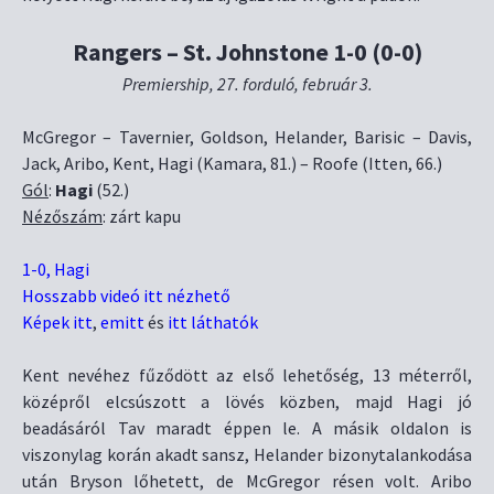
Rangers – St. Johnstone 1-0 (0-0)
Premiership, 27. forduló, február 3.
McGregor – Tavernier, Goldson, Helander, Barisic – Davis,
Jack, Aribo, Kent, Hagi (Kamara, 81.) – Roofe (Itten, 66.)
Gól
:
Hagi
(52.)
Nézőszám
: zárt kapu
1-0, Hagi
Hosszabb videó itt nézhető
Képek itt
,
emitt
és
itt láthatók
Kent nevéhez fűződött az első lehetőség, 13 méterről,
középről elcsúszott a lövés közben, majd Hagi jó
beadásáról Tav maradt éppen le. A másik oldalon is
viszonylag korán akadt sansz, Helander bizonytalankodása
után Bryson lőhetett, de McGregor résen volt. Aribo