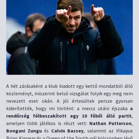
A hét zárásaként a klub kiadott egy kettő mondatból álló
közleményt, miszerint belső vizsgálat folyik egy meg nem
nevezett eset okán. A jól értesültek persze gyorsan
kiderítették, hogy mi történt: a meccs utáni éjszaka
a
rendőrség félbeszakított egy 10 főből álló partit
,
amelyen több játékos is részt vett:
Nathan Patterson
,
Bongani Zungu
és
Calvin Bassey
, valamint az ifikapus
Brian Kinnear és a Queen of the South-nál kölcsönben lévő