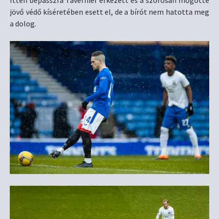
jövő védő kíséretében esett el, de a bírót nem hatotta meg
a dolog.