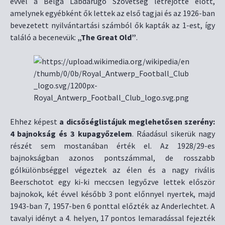
évvel a Belga Labdarúgó Szövetség létrejötte előtt,
amelynek egyébként ők lettek az első tagjai és az 1926-ban
bevezetett nyilvántartási számból ők kapták az 1-est, így
találó a becenevük:
„The Great Old”
.
Ehhez képest
a dicsőséglistájuk meglehetősen szerény:
4 bajnokság és 3 kupagyőzelem
. Ráadásul sikerük nagy
részét sem mostanában érték el. Az 1928/29-es
bajnokságban azonos pontszámmal, de rosszabb
gólkülönbséggel végeztek az élen és a nagy rivális
Beerschotot egy ki-ki meccsen legyőzve lettek először
bajnokok, két évvel később 3 pont előnnyel nyertek, majd
1943-ban 7, 1957-ben 6 ponttal előzték az Anderlechtet. A
tavalyi idényt a 4. helyen, 17 pontos lemaradással fejezték