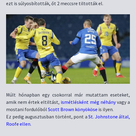
ezt is súlyosbították, őt 2 meccsre tiltották el.
Múlt hónapban egy csokorral már mutattam eseteket,
amik nem értek eltiltást,
ismétlésként még néhány
vagy a
mostani fordulóból
Scott Brown könyököse
is ilyen.
Ez pedig augusztusban történt, pont a
St. Johnstone által,
Roofe ellen
.