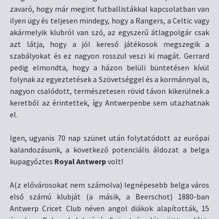
zavaró, hogy már megint futballistákkal kapcsolatban van
ilyen ügy és teljesen mindegy, hogy a Rangers, a Celtic vagy
akármelyik klubról van szó, az egyszerű átlagpolgár csak
azt látja, hogy a jól kereső játékosok megszegik a
szabályokat és ez nagyon rosszul veszi ki magát. Gerrard
pedig elmondta, hogy a házon belüli büntetésen kívül
folynak az egyeztetések a Szövetséggel és a kormánnyal is,
nagyon csalódott, természetesen rövid távon kikerülnek a
keretből az érintettek, így Antwerpenbe sem utazhatnak
el.
Igen, ugyanis 70 nap szünet után folytatódott az európai
kalandozásunk, a következő potenciális áldozat a belga
kupagyőztes
Royal Antwerp
volt!
A(z elővárosokat nem számolva) legnépesebb belga város
első számú klubját (a másik, a Beerschot) 1880-ban
Antwerp Cricet Club néven angol diákok alapították, 15