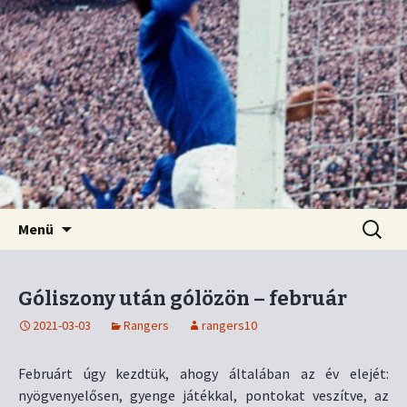
Kordon nélkül
Old Firm blog
Ugrás
Keresés
Menü
a
tartalomhoz
Góliszony után gólözön – február
2021-03-03
Rangers
rangers10
Februárt úgy kezdtük, ahogy általában az év elejét:
nyögvenyelősen, gyenge játékkal, pontokat veszítve, az