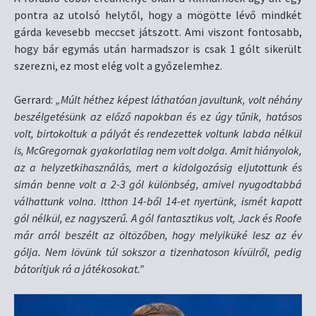
pontra az utolsó helytől, hogy a mögötte lévő mindkét
gárda kevesebb meccset játszott. Ami viszont fontosabb,
hogy bár egymás után harmadszor is csak 1 gólt sikerült
szerezni, ez most elég volt a győzelemhez.
Gerrard:
„Múlt héthez képest láthatóan javultunk, volt néhány
beszélgetésünk az előző napokban és ez úgy tűnik, hatásos
volt, birtokoltuk a pályát és rendezettek voltunk labda nélkül
is, McGregornak gyakorlatilag nem volt dolga. Amit hiányolok,
az a helyzetkihasználás, mert a kidolgozásig eljutottunk és
simán benne volt a 2-3 gól különbség, amivel nyugodtabbá
válhattunk volna. Itthon 14-ből 14-et nyertünk, ismét kapott
gól nélkül, ez nagyszerű. A gól fantasztikus volt, Jack és Roofe
már arról beszélt az öltözőben, hogy melyiküké lesz az év
gólja. Nem lövünk túl sokszor a tizenhatoson kívülről, pedig
bátorítjuk rá a játékosokat.”