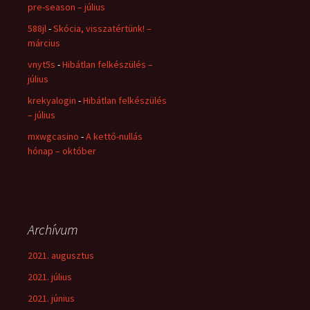
pre-season – július
588jl
-
Skócia, visszatértünk! –
március
vnyt5s
-
Hibátlan felkészülés –
július
krekyalogin
-
Hibátlan felkészülés
– július
mxwgcasino
-
A kettő-nullás
hónap – október
Archívum
2021. augusztus
2021. július
2021. június