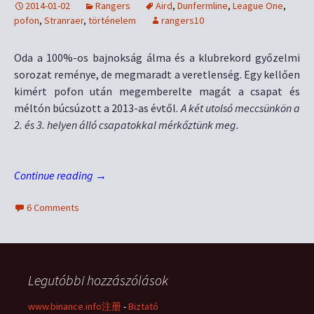
2014-01-02
Rangers
Aird
,
Dunfermline
,
League One
,
pofon
,
Stranraer
,
történelem
rangers10
Oda a 100%-os bajnokság álma és a klubrekord győzelmi
sorozat reménye, de megmaradt a veretlenség. Egy kellően
kimért pofon után megemberelte magát a csapat és
méltón búcsúzott a 2013-as évtől.
A két utolsó meccsünkön a
2. és 3. helyen álló csapatokkal mérkőztünk meg.
Continue reading
→
6 Comments
Legutóbbi hozzászólások
www.binance.info注册
-
Biztató