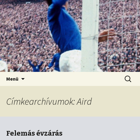
Kordon nélkül
Old Firm blog
Ugrás
Keresés
Menü
a
tartalomhoz
Címkearchívumok: Aird
Felemás évzárás