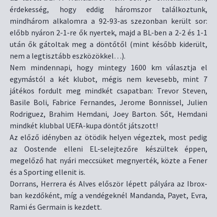
érdekesség, hogy eddig háromszor találkoztunk,
mindhárom alkalomra a 92-93-as szezonban került sor:
előbb nyáron 2-1-re ők nyertek, majd a BL-ben a 2-2 és 1-1
után ők gátoltak meg a döntőtől (mint később kiderült,
nem a legtisztább eszközökkel…).
Nem mindennapi, hogy mintegy 1600 km választja el
egymástól a két klubot, mégis nem kevesebb, mint 7
játékos fordult meg mindkét csapatban: Trevor Steven,
Basile Boli, Fabrice Fernandes, Jerome Bonnissel, Julien
Rodriguez, Brahim Hemdani, Joey Barton. Sőt, Hemdani
mindkét klubbal UEFA-kupa döntőt játszott!
Az előző idényben az ötödik helyen végeztek, most pedig
az Oostende elleni EL-selejtezőre készültek éppen,
megelőző hat nyári meccsüket megnyerték, közte a Fener
és a Sporting ellenit is.
Dorrans, Herrera és Alves először lépett pályára az Ibrox-
ban kezdőként, míg a vendégeknél Mandanda, Payet, Evra,
Rami és Germain is kezdett.