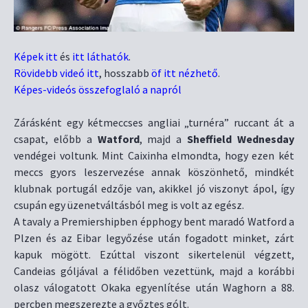
Képek itt
és
itt láthatók
.
Rövidebb videó itt
, hosszabb
öf itt nézhető
.
Képes-videós összefoglaló a napról
Zárásként egy kétmeccses angliai „turnéra” ruccant át a
csapat, előbb a
Watford
, majd a
Sheffield Wednesday
vendégei voltunk. Mint Caixinha elmondta, hogy ezen két
meccs gyors leszervezése annak köszönhető, mindkét
klubnak portugál edzője van, akikkel jó viszonyt ápol, így
csupán egy üzenetváltásból meg is volt az egész.
A tavaly a Premiershipben épphogy bent maradó Watford a
Plzen és az Eibar legyőzése után fogadott minket, zárt
kapuk mögött. Ezúttal viszont sikertelenül végzett,
Candeias góljával a félidőben vezettünk, majd a korábbi
olasz válogatott Okaka egyenlítése után Waghorn a 88.
percben megszerezte a győztes gólt.