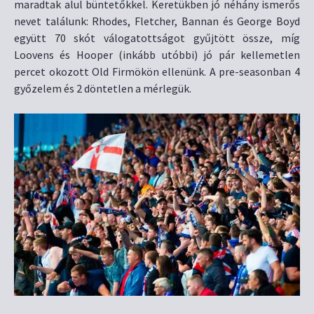
maradtak alul büntetőkkel. Keretükben jó néhány ismerős
nevet találunk: Rhodes, Fletcher, Bannan és George Boyd
együtt 70 skót válogatottságot gyűjtött össze, míg
Loovens és Hooper (inkább utóbbi) jó pár kellemetlen
percet okozott Old Firmökön ellenünk. A pre-seasonban 4
győzelem és 2 döntetlen a mérlegük.