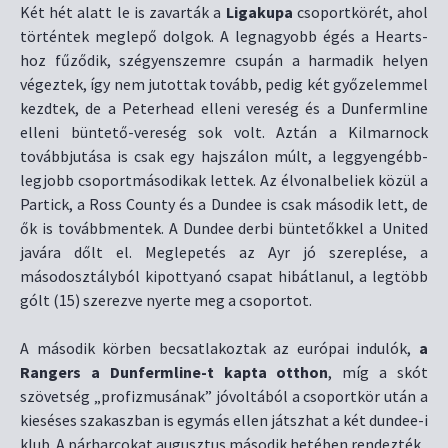
Két hét alatt le is zavarták a
Ligakupa
csoportkörét, ahol
történtek meglepő dolgok. A legnagyobb égés a Hearts-
hoz fűződik, szégyenszemre csupán a harmadik helyen
végeztek, így nem jutottak tovább, pedig két győzelemmel
kezdtek, de a Peterhead elleni vereség és a Dunfermline
elleni büntető-vereség sok volt. Aztán a Kilmarnock
továbbjutása is csak egy hajszálon múlt, a leggyengébb-
legjobb csoportmásodikak lettek. Az élvonalbeliek közül a
Partick, a Ross County és a Dundee is csak második lett, de
ők is továbbmentek. A Dundee derbi büntetőkkel a United
javára dőlt el. Meglepetés az Ayr jó szereplése, a
másodosztályból kipottyanó csapat hibátlanul, a legtöbb
gólt (15) szerezve nyerte meg a csoportot.
A második körben becsatlakoztak az európai indulók,
a
Rangers a Dunfermline-t kapta otthon
, míg a skót
szövetség „profizmusának” jóvoltából a csoportkör után a
kieséses szakaszban is egymás ellen játszhat a két dundee-i
klub. A párharcokat augusztus második hetében rendezték.