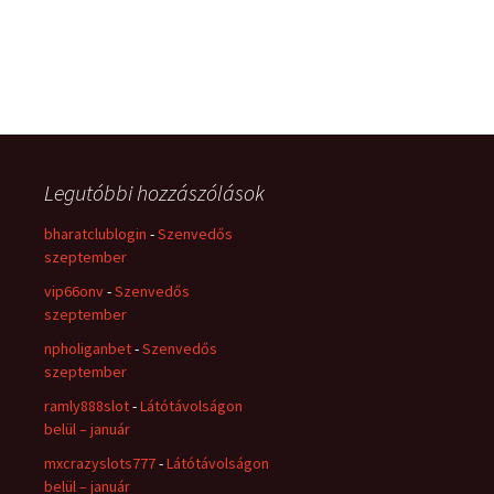
Legutóbbi hozzászólások
bharatclublogin
-
Szenvedős
szeptember
vip66onv
-
Szenvedős
szeptember
npholiganbet
-
Szenvedős
szeptember
ramly888slot
-
Látótávolságon
belül – január
mxcrazyslots777
-
Látótávolságon
belül – január