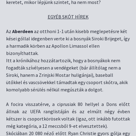
keretet, mikor lépjünk szintet, ha nem most?
EGYÉB SKÓT HÍREK
Az
Aberdeen
az otthoni 1-1 után kisebb meglepetésre két
kései góllal idegenben verte ki a bosnyák Siroki Brijeget, így
a harmadik körben az Apollon Limassol ellen
bizonyíthattak.
Itt a krónikához hozzátartozik, hogy a bosnyákok nem
fogadták szívélyesen a vendégeket (bár állítólag nem a
Siroki, hanem a Zrinjski Mostar huligánjai), baseball
ütőkkel és vascsövekkel támadtak egy csoport skótra, akik
komolyabb sérülés nélkül megúszták a dolgot.
A focira visszatérve, a ciprusiak 80 hellyel a Dons előtt
állnak az UEFA ranglistáján és az elmúlt négy évben
kétszer is csoportkörösek voltak (igaz, ott inkább futottak
még kategória, a 12 meccsből 9-et elvesztettek).
Skóciában 20 080 néző előtt Ryan Christie gyors gólja egy