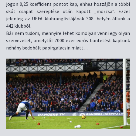
jogon 0,25 koefficiens pontot kap, ehhez hozzájön a többi
skót csapat szereplése után kapott „morzsa”. Ezzel
jelenleg az UEFA klubranglistájának 308. helyén állunk a
442 klubból.
Bár nem tudom, mennyire lehet komolyan venni egy olyan
szervezetet, amelytől 7000 ezer eurós büntetést kaptunk
néhány bedobált papírgalacsin miatt…