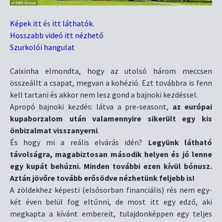
Képek itt
és
itt láthatók
.
Hosszabb videó itt nézhető
Szurkolói hangulat
Caixinha elmondta, hogy az utolsó három meccsen
összeállt a csapat, megvan a kohézió. Ezt továbbra is fenn
kell tartani és akkor nem lesz gond a bajnoki kezdéssel.
Apropó bajnoki kezdés: látva a pre-seasont,
az európai
kupaborzalom után valamennyire sikerült egy kis
önbizalmat visszanyerni
.
És hogy mi a reális elvárás idén?
Legyünk látható
távolságra, magabiztosan második helyen és jó lenne
egy kupát behúzni. Minden további ezen kívül bónusz.
Aztán jövőre tovább erősödve nézhetünk feljebb is!
A zöldekhez képesti (elsősorban financiális) rés nem egy-
két éven belül fog eltűnni, de most itt egy edző, aki
megkapta a kívánt embereit, tulajdonképpen egy teljes