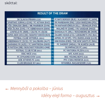
skóttal:
Bejegyzés
←
Mennyből a pokolba – június
Idény eleji forma – augusztus
→