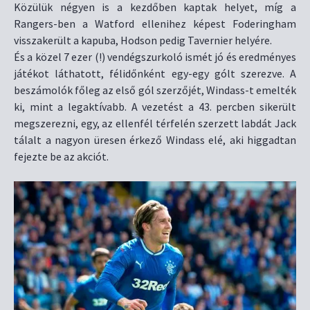
Közülük négyen is a kezdőben kaptak helyet, míg a
Rangers-ben a Watford ellenihez képest Foderingham
visszakerült a kapuba, Hodson pedig Tavernier helyére.
És a közel 7 ezer (!) vendégszurkoló ismét jó és eredményes
játékot láthatott, félidőnként egy-egy gólt szerezve. A
beszámolók főleg az első gól szerzőjét, Windass-t emelték
ki, mint a legaktívabb. A vezetést a 43. percben sikerült
megszerezni, egy, az ellenfél térfelén szerzett labdát Jack
tálalt a nagyon üresen érkező Windass elé, aki higgadtan
fejezte be az akciót.