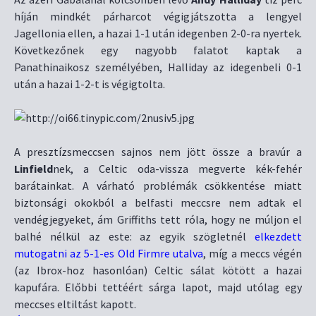
híján mindkét párharcot végigjátszotta a lengyel
Jagellonia ellen, a hazai 1-1 után idegenben 2-0-ra nyertek.
Következőnek egy nagyobb falatot kaptak a
Panathinaikosz személyében, Halliday az idegenbeli 0-1
után a hazai 1-2-t is végigtolta.
A presztízsmeccsen sajnos nem jött össze a bravúr a
Linfield
nek, a Celtic oda-vissza megverte kék-fehér
barátainkat. A várható problémák csökkentése miatt
biztonsági okokból a belfasti meccsre nem adtak el
vendégjegyeket, ám Griffiths tett róla, hogy ne múljon el
balhé nélkül az este: az egyik szögletnél
elkezdett
mutogatni az 5-1-es Old Firmre utalva
, míg a meccs végén
(az Ibrox-hoz hasonlóan) Celtic sálat kötött a hazai
kapufára. Előbbi tettéért sárga lapot, majd utólag egy
meccses eltiltást kapott.