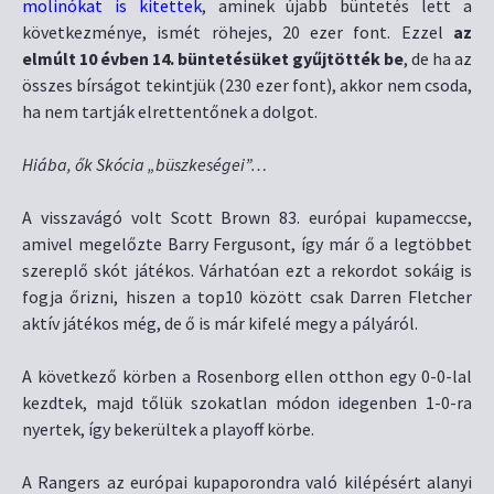
molinókat is kitettek
, aminek újabb büntetés lett a
következménye, ismét röhejes, 20 ezer font. Ezzel
az
elmúlt 10 évben 14. büntetésüket gyűjtötték be
, de ha az
összes bírságot tekintjük (230 ezer font), akkor nem csoda,
ha nem tartják elrettentőnek a dolgot.
Hiába, ők Skócia „büszkeségei”…
A visszavágó volt Scott Brown 83. európai kupameccse,
amivel megelőzte Barry Fergusont, így már ő a legtöbbet
szereplő skót játékos. Várhatóan ezt a rekordot sokáig is
fogja őrizni, hiszen a top10 között csak Darren Fletcher
aktív játékos még, de ő is már kifelé megy a pályáról.
A következő körben a Rosenborg ellen otthon egy 0-0-lal
kezdtek, majd tőlük szokatlan módon idegenben 1-0-ra
nyertek, így bekerültek a playoff körbe.
A Rangers az európai kupaporondra való kilépésért alanyi