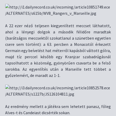
A 22 ezer néző teljesen kiegyenlített meccset láthatott,
ahol a lényegi dolgok a második félidőre maradtak
(barátságos meccsektől szokatlanul a szünetben egyetlen
csere sem történt): a 63. percben a Monacotól érkezett
Germain egy beívelést hat méterről kapásból váltott gólra,
majd tíz perccel később egy Kranjcar szabadrúgásnál
tapsolhatott a közönség, gyönyörűen csavarta be a felső
sarokba. Az egyenlítés után a Marseille tett többet a
győzelemért, de maradt az 1-1.
Az eredmény mellett a játékra sem lehetett panasz, főleg
Alves-t és Candeiast dicsérték sokan.