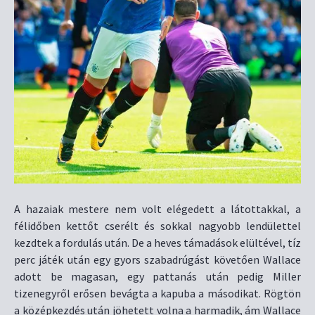
A hazaiak mestere nem volt elégedett a látottakkal, a
félidőben kettőt cserélt és sokkal nagyobb lendülettel
kezdtek a fordulás után. De a heves támadások elültével, tíz
perc játék után egy gyors szabadrúgást követően Wallace
adott be magasan, egy pattanás után pedig Miller
tizenegyről erősen bevágta a kapuba a másodikat. Rögtön
a középkezdés után jöhetett volna a harmadik, ám Wallace