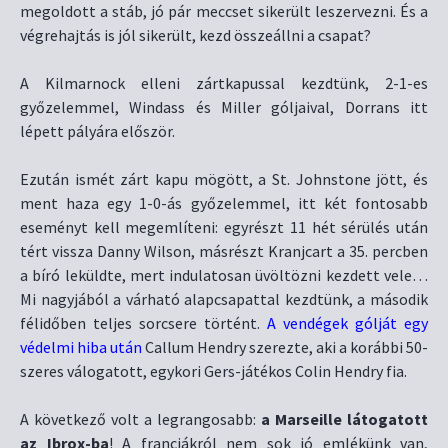
megoldott a stáb, jó pár meccset sikerült leszervezni. És a
végrehajtás is jól sikerült, kezd összeállni a csapat?
A Kilmarnock elleni zártkapussal kezdtünk, 2-1-es
győzelemmel, Windass és Miller góljaival, Dorrans itt
lépett pályára először.
Ezután ismét zárt kapu mögött, a St. Johnstone jött, és
ment haza egy 1-0-ás győzelemmel, itt két fontosabb
eseményt kell megemlíteni: egyrészt 11 hét sérülés után
tért vissza Danny Wilson, másrészt Kranjcart a 35. percben
a bíró leküldte, mert indulatosan üvöltözni kezdett vele…
Mi nagyjából a várható alapcsapattal kezdtünk, a második
félidőben teljes sorcsere történt.
A vendégek gólját egy
védelmi hiba után
Callum Hendry szerezte, aki a korábbi 50-
szeres válogatott, egykori Gers-játékos Colin Hendry fia.
A következő volt a legrangosabb:
a Marseille látogatott
az Ibrox-ba
! A franciákról nem sok jó emlékünk van,