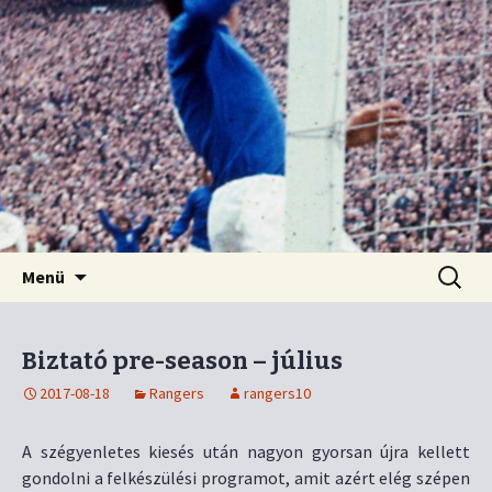
Kordon nélkül
Old Firm blog
Ugrás
Keresés
Menü
a
tartalomhoz
Biztató pre-season – július
2017-08-18
Rangers
rangers10
A szégyenletes kiesés után nagyon gyorsan újra kellett
gondolni a felkészülési programot, amit azért elég szépen