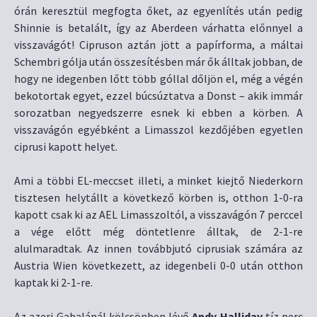
órán keresztül megfogta őket, az egyenlítés után pedig
Shinnie is betalált, így az Aberdeen várhatta előnnyel a
visszavágót! Cipruson aztán jött a papírforma, a máltai
Schembri gólja után összesítésben már ők álltak jobban, de
hogy ne idegenben lőtt több góllal dőljön el, még a végén
bekotortak egyet, ezzel búcsúztatva a Donst – akik immár
sorozatban negyedszerre esnek ki ebben a körben. A
visszavágón egyébként a Limasszol kezdőjében egyetlen
ciprusi kapott helyet.
Ami a többi EL-meccset illeti, a minket kiejtő Niederkorn
tisztesen helytállt a következő körben is, otthon 1-0-ra
kapott csak ki az AEL Limasszoltól, a visszavágón 7 perccel
a vége előtt még döntetlenre álltak, de 2-1-re
alulmaradtak. Az innen továbbjutó ciprusiak számára az
Austria Wien következett, az idegenbeli 0-0 után otthon
kaptak ki 2-1-re.
Az azeri Gabalánál kölcsönben lévő
Andy Halliday
tíz perc