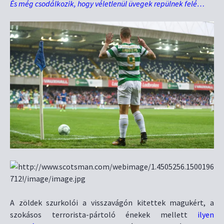
És még csodálkozik, hogy véletlenül üvegek repülnek felé…
A zöldek szurkolói a visszavágón kitettek magukért, a
szokásos terrorista-pártoló énekek mellett
ilyen