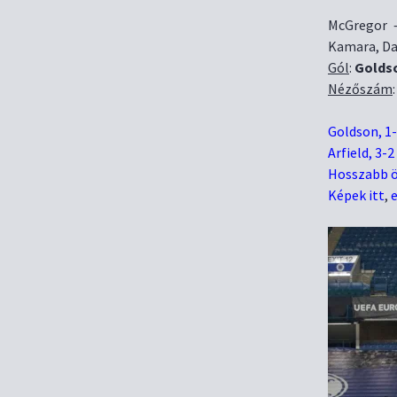
McGregor –
Kamara, Dav
Gól
:
Golds
Nézőszám
Goldson, 1
Arfield, 3-2
Hosszabb ö
Képek itt
,