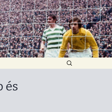
Keresés:
 és