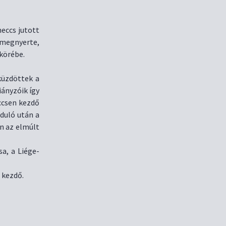
eccs jutott
 megnyerte,
 körébe.
küzdöttek a
iányzóik így
ccsen kezdő
duló után a
en az elmúlt
a, a Liége-
 kezdő.