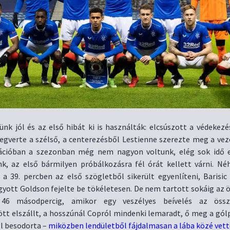
nk jól és az első hibát ki is használták: elcsúszott a védekezé
gverte a szélső, a centerezésből Lestienne szerezte meg a veze
uációban a szezonban még nem nagyon voltunk, elég sok idő e
nk, az első bármilyen próbálkozásra fél órát kellett várni. Né
 a 39. percben az első szögletből sikerült egyenlíteni, Barisic
yott Goldson fejelte be tökéletesen. De nem tartott sokáig az 
46 másodpercig, amikor egy veszélyes beívelés az öss
ött elszállt, a hosszúnál Copról mindenki lemaradt, ő meg a gól
ől besodorta –
miközben lendületből fájdalmasan a lába közé vett