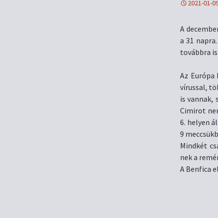
2021-01-0
A december
a 31 napra
továbbra is
Az Európa 
vírussal, t
is vannak,
Cimirot ne
6. helyen á
9 meccsükb
Mindkét cs
nek a remé
A Benfica e