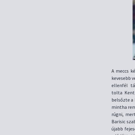
A meccs ké
kevesebb v
ellenfél 
tolta Kent
belsőzte a 
mintha rem
rúgni, mer
Barisic sza
újabb feje