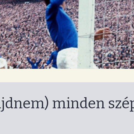
log
jdnem) minden szép