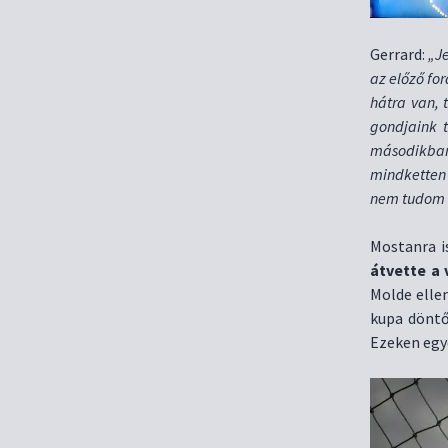
Gerrard:
„J
az előző fo
hátra van, 
gondjaink t
másodikban 
mindketten 
nem tudom e
Mostanra i
átvette a
Molde elle
kupa döntő
Ezeken egy