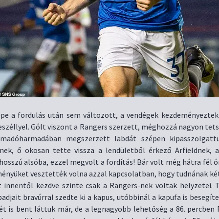
pe a fordulás után sem változott, a vendégek kezdeményeztek
eszéllyel. Gólt viszont a Rangers szerzett, méghozzá nagyon tets
támadóharmadában megszerzett labdát szépen kipasszolgatt
nek, ő okosan tette vissza a lendületből érkező Arfieldnek, a
hosszú alsóba, ezzel megvolt a fordítás! Bár volt még hátra fél ó
ényüket vesztették volna azzal kapcsolatban, hogy tudnának két
t innentől kezdve szinte csak a Rangers-nek voltak helyzetei. T
badjait bravúrral szedte ki a kapus, utóbbinál a kapufa is besegít
sét is bent láttuk már, de a legnagyobb lehetőség a 86. percben 