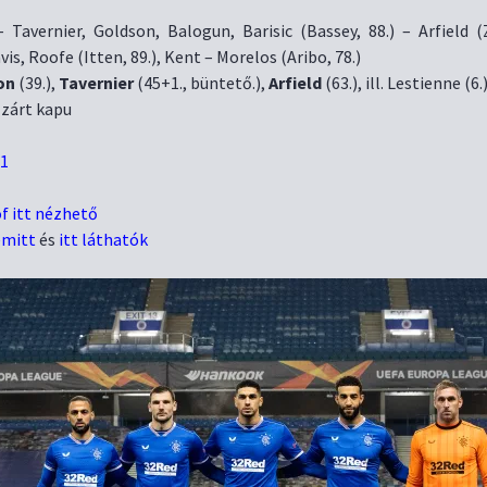
 Tavernier, Goldson, Balogun, Barisic (Bassey, 88.) – Arfield (Z
is, Roofe (Itten, 89.), Kent – Morelos (Aribo, 78.)
on
(39.),
Tavernier
(45+1., büntető.),
Arfield
(63.), ill. Lestienne (6.
: zárt kapu
-1
f itt nézhető
emitt
és
itt láthatók