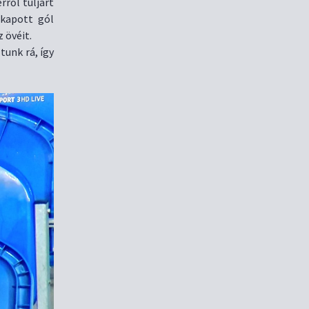
rről túljárt
kapott gól
 övéit.
tunk rá, így