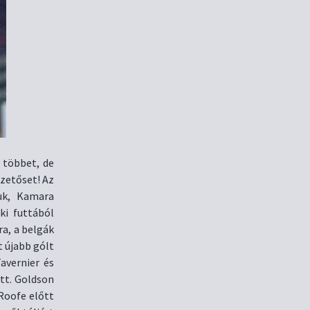
 többet, de
zetőset! Az
uk, Kamara
ki futtából
ra, a belgák
 újabb gólt
avernier és
ett. Goldson
Roofe előtt