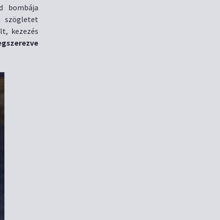
ld bombája
 szögletet
lt, kezezés
gszerezve