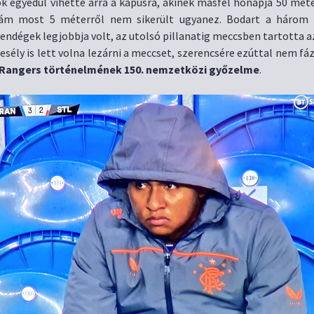
k egyedül vihette arra a kapusra, akinek másfél hónapja 50 méte
 ám most 5 méterről nem sikerült ugyanez. Bodart a három 
vendégek legjobbja volt, az utolsó pillanatig meccsben tartotta az
sély is lett volna lezárni a meccset, szerencsére ezúttal nem fáz
 Rangers történelmének 150. nemzetközi győzelme
.