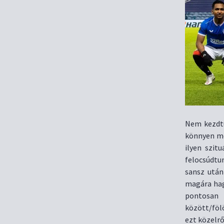
Nem kezdtü
könnyen me
ilyen szit
felocsúdtu
sansz után
magára hag
pontosan 
között/föl
ezt közelr