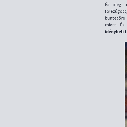
És még mi
fölézúgot
büntetőre 
miatt. És
idénybeli 1