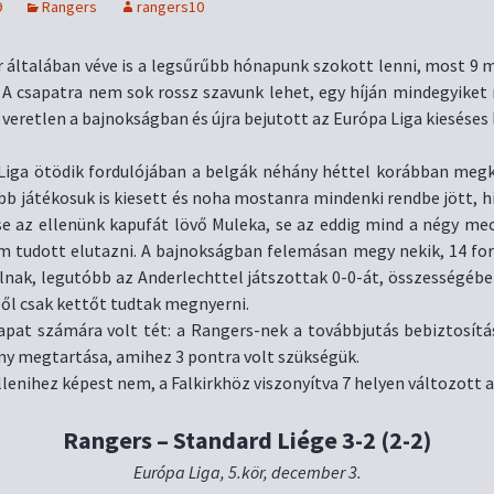
9
Rangers
rangers10
 általában véve is a legsűrűbb hónapunk szokott lenni, most 9 m
. A csapatra nem sok rossz szavunk lehet, egy híján mindegyiket
 veretlen a bajnokságban és újra bejutott az Európa Liga kieséses
Liga ötödik fordulójában a belgák néhány héttel korábban meg
öbb játékosuk is kiesett és noha mostanra mindenki rendbe jött, h
 se az ellenünk kapufát lövő Muleka, se az eddig mind a négy me
m tudott elutazni. A bajnokságban felemásan megy nekik, 14 for
llnak, legutóbb az Anderlechttel játszottak 0-0-át, összességéb
ől csak kettőt tudtak megnyerni.
apat számára volt tét: a Rangers-nek a továbbjutás bebiztosítás
ny megtartása, amihez 3 pontra volt szükségük.
llenihez képest nem, a Falkirkhöz viszonyítva 7 helyen változott a
Rangers – Standard Liége 3-2 (2-2)
Európa Liga, 5.kör, december 3.