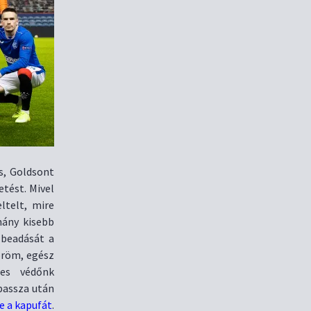
s, Goldsont
tést. Mivel
ltelt, mire
hány kisebb
 beadását a
öröm, egész
zes védőnk
passza után
e a kapufát
.