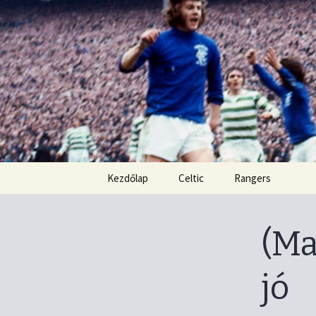
Kordon nélkül
Old Firm b
Ugrás
Kezdőlap
Celtic
Rangers
a
tartalomhoz
(Ma
jó