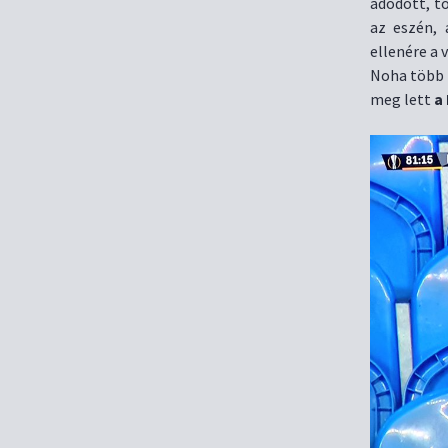
adódótt, tö
az eszén,
ellenére a 
Noha több e
meg lett
a