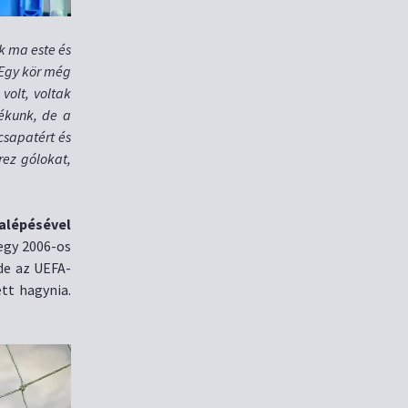
k ma este és
 Egy kör még
volt, voltak
tékunk, de a
csapatért és
rez gólokat,
ralépésével
egy 2006-os
de az UEFA-
tt hagynia.