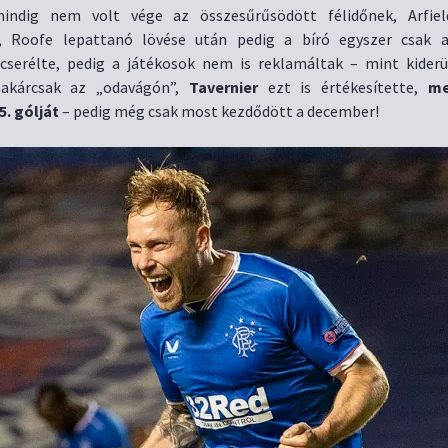
ndig nem volt vége az összesűrűsödött félidőnek, Arfie
t, Roofe lepattanó lövése után pedig a bíró egyszer csak a
cserélte, pedig a játékosok nem is reklamáltak – mint kiderü
 akárcsak az „odavágón”,
Tavernier
ezt is értékesítette,
me
5. gólját
– pedig még csak most kezdődött a december!