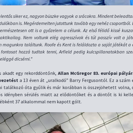
elentős siker ez, nagyon büszke vagyok a srácokra. Mindent beleadta
rdulókban is. Megérdemelten jutottunk tovább egy nehéz csoportból.
természetesen ott is a győzelem a célunk. Az első félidő kissé kusza 
aktikailag. Nem voltunk elég agresszívak és túl passzív volt a já
magunkra találtunk. Roofe és Kent is feláldozta a saját játékát a 
fontosat hozzá tudtak tenni, Arfield pedig kulcspillanatokban sze
léggé dicsérni.”
s akadt egy rekorddöntőnk,
Allan McGregor 83. európai pályá
 vezetést
a 13 éven át „uralkodó” Barry Fergusontól. Ez a szám 
ni találkozó óta gyűlik és már korábban is összejöhetett volna, 
s idényben sérülés miatt az elődöntőket és a döntőt is ki kelle
ébként 37 alkalommal nem kapott gólt.