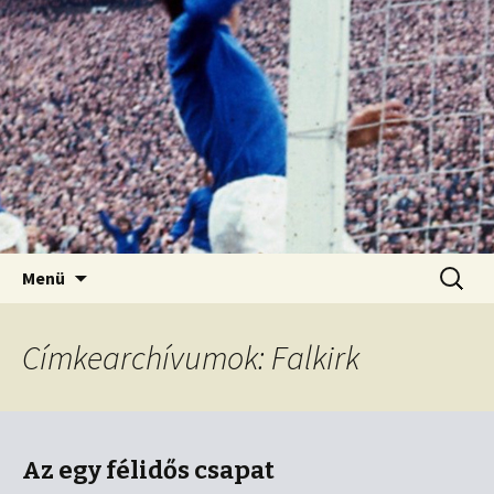
Kordon nélkül
Old Firm blog
Ugrás
Keresés
Menü
a
tartalomhoz
Címkearchívumok: Falkirk
Az egy félidős csapat