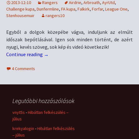
2013-12-10
Rangers
Airdrie
,
Arbroath
,
AyrUtd
,
Challenge kupa
,
Dunfermline
,
FA kupa
,
Falkirk
,
Forfar
,
League One
,
Stenhousemuir
rangers10
Egyből a dolgok közepébe vágva, induljunk az elmúlt
időszak bepótlásával. Igen sok minden történt, de azért
nyugi, kevés szöveg, sok kép és videó következik!
Continue reading
→
4 Comments
Legutóbbi hozzászólások
vnyt5s
-
Hibátlan felkészülés –
július
krekyalogin
-
Hibátlan felkészülés
– július