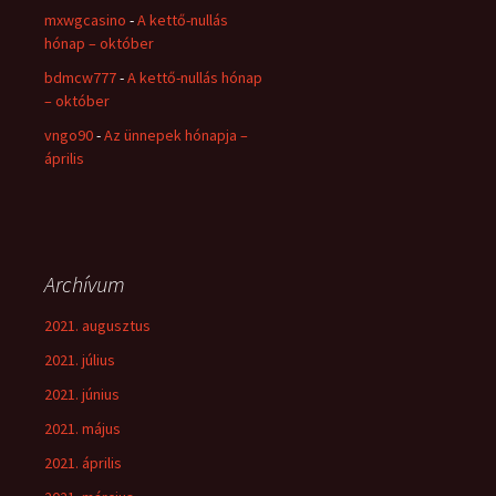
mxwgcasino
-
A kettő-nullás
hónap – október
bdmcw777
-
A kettő-nullás hónap
– október
vngo90
-
Az ünnepek hónapja –
április
Archívum
2021. augusztus
2021. július
2021. június
2021. május
2021. április