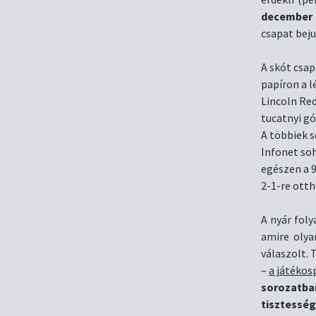
december 
csapat beju
A skót csa
papíron a l
Lincoln Red
tucatnyi gó
A többiek 
Infonet soh
egészen a 9
2-1-re otth
A nyár fol
amire olya
válaszolt. 
–
a játékos
sorozatba
tisztesség