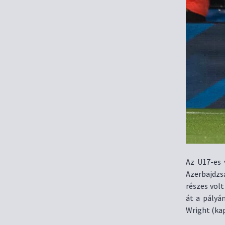
Az U17-es 
Azerbajdzs
részes vol
át a pályá
Wright (ka