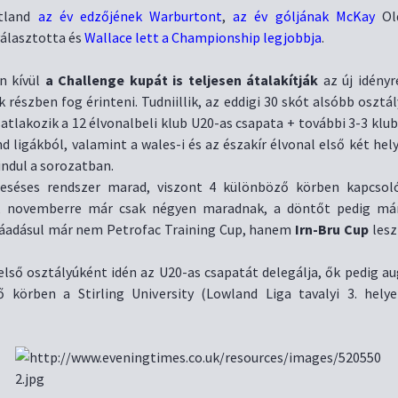
tland
az év edzőjének Warburtont
,
az év góljának McKay
Old
álasztotta és
Wallace lett a Championship legjobbja
.
n kívül
a Challenge kupát is teljesen átalakítják
az új idényr
 részben fog érinteni. Tudniillik, az eddigi 30 skót alsóbb osztál
satlakozik a 12 élvonalbeli klub U20-as csapata + további 3-3 klu
d ligákból, valamint a wales-i és az északír élvonal első két hely
 indul a sorozatban.
ieséses rendszer marad, viszont 4 különböző körben kapcso
k, novemberre már csak négyen maradnak, a döntőt pedig már
Ráadásul már nem Petrofac Training Cup, hanem
Irn-Bru Cup
lesz
első osztályúként idén az U20-as csapatát delegálja, ők pedig au
ő körben a Stirling University (Lowland Liga tavalyi 3. helye