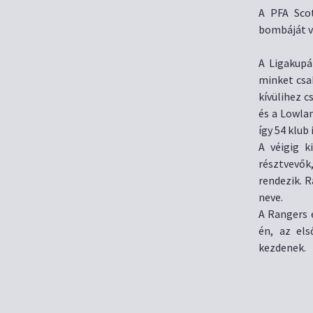
A PFA Sco
bombáját v
A Ligakupá
minket csak
kívülihez c
és a Lowlan
így 54 klub
A véigig k
résztvevő
rendezik. 
neve.
A Rangers 
én, az els
kezdenek.