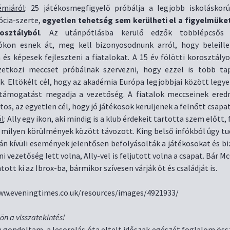
émiáról
: 25 játékosmegfigyelő próbálja a legjobb iskoláskorú
ócia-szerte,
egyetlen tehetség sem kerülheti el a figyelmüket
osztályból
. Az utánpótlásba kerülő edzők többlépcsős i
ókon esnek át, meg kell bizonyosodnunk arról, hogy beleill
 és képesek fejleszteni a fiatalokat. A 15 év fölötti korosztál
etközi meccset próbálnak szervezni, hogy ezzel is több tap
k. Eltökélt cél, hogy az akadémia Európa legjobbjai között legye
 támogatást megadja a vezetőség. A fiatalok meccseinek ere
tos, az egyetlen cél, hogy jó játékosok kerüljenek a felnőtt csapa
ól
: Ally egy ikon, aki mindig is a klub érdekeit tartotta szem előtt,
 milyen körülmények között távozott. King belső infókból úgy tu
án kívüli események jelentősen befolyásolták a játékosokat és b
i vezetőség lett volna, Ally-vel is feljutott volna a csapat. Bár M
ott ki az Ibrox-ba, bármikor szívesen várják őt és családját is.
jön a visszatekintés!
 gondoltam, a lesorolás óta eltelt időszak egészét foglalom öss