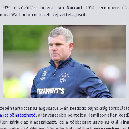
 U20: edzőváltás történt,
Ian Durrant
2014 decembere óta
 most Warburton nem vele képzeli el a jövőt.
zepén tartották az augusztus 6-án kezdődő bajnokság sorsolásá
ája itt böngészhető
, a lényegesebb pontok: a Hamilton ellen kezd
ellen zárjuk az alapszakaszt, de a többséget úgyis az
Old Fir
ersze ebbe a tévéközvetítés még beleszólhat):
szeptember 10. 