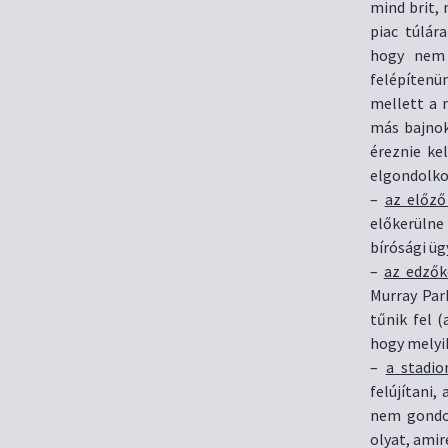
mind brit,
piac túlár
hogy nem 
felépítenü
mellett a 
más bajnok
éreznie ke
elgondolko
–
az előző
előkerülne
bírósági üg
–
az edzők
Murray Pa
tűnik fel 
hogy melyik
–
a stadio
felújítani
nem gondol
olyat, amir