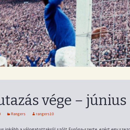
log
utazás vége – június
0
Rangers
rangers10
ius inkább a válogatottakról szólt Európa-szerte, ezért egy sze