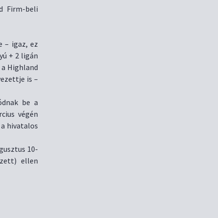
 Firm-beli
e – igaz, ez
yú + 2 ligán
b a Highland
ezettje is –
lódnak be a
cius végén
 a hivatalos
gusztus 10-
zett) ellen