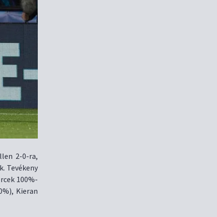
len 2-0-ra,
k. Tevékeny
ercek 100%-
0%), Kieran