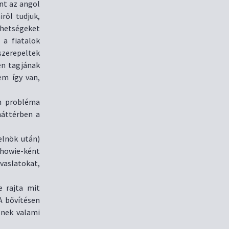
nt az angol
ről tudjuk,
hetségeket
 a fiatalok
szerepeltek
en tagjának
em így van,
en probléma
háttérben a
elnök után)
howie-ként
vaslatokat,
e rajta mit
A bővítésen
znek valami