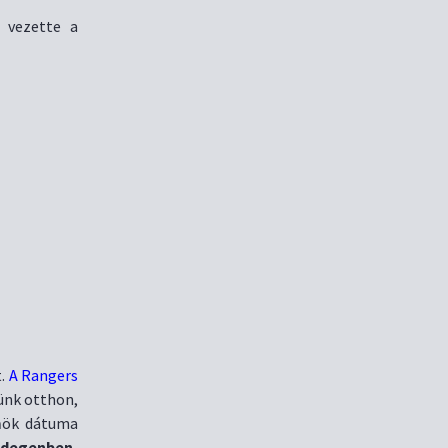
 vezette a
t.
A Rangers
ünk otthon,
m
ök dátuma
idegenben,