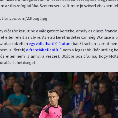
am az összefoglalóba. Szerencsére volt mire jó szívvel visszaemlé
y először került be a válogatott keretbe, amely az olasz-francia
fel ellenfeleit az Eb-re. Az első kerethirdetéskor még Wallace is b
 Az olaszok ellen
egy vállalható 0-1 után
(bár Strachan szerint nem
 nem is lőttek)
a franciák elleni 0-3
nem a legszebb (bár utólag b
ős ellen nem is annyira vészes). Utóbbi pozitívuma, hogy McK
ütálási lehetőséget.