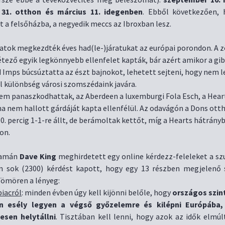
31. otthon és március 11. idegenben
. Ebből következően, 
t a felsőházba, a negyedik meccs az Ibroxban lesz.
patok megkezdték éves had(le-)járatukat az európai porondon. A 
étező egyik legkönnyebb ellenfelet kapták, bár azért amikor a gib
 Imps búcsúztatta az észt bajnokot, lehetett sejteni, hogy nem l
l különbség városi szomszédaink javára.
sem panaszkodhattak, az Aberdeen a luxemburgi Fola Esch, a Hear
a nem hallott gárdáját kapta ellenfélül. Az odavágón a Dons ott
0. percig 1-1-re állt, de berámoltak kettőt, míg a Hearts hátránybó
on.
yamán
Dave King
meghirdetett egy online kérdezz-feleleket a sz
n sok (2300) kérdést kapott, hogy egy 13 részben megjelenő
Tömören a lényeg:
piacról
: minden évben úgy kell kijönni belőle, hogy
országos szin
n esély legyen a végső győzelemre és kilépni Európába,
esen helytállni
. Tisztában kell lenni, hogy azok az idők elmúl