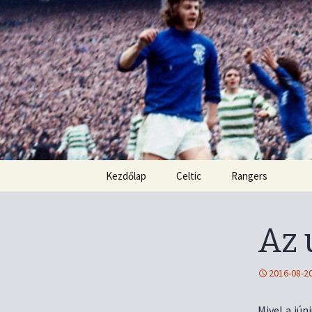
Kordon nélkül
Old Firm b
Ugrás
Kezdőlap
Celtic
Rangers
a
tartalomhoz
Az 
2016-08-2
Mivel a jún