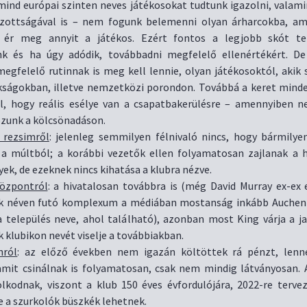
 mind európai szinten neves játékosokat tudtunk igazolni, valami
azottságával is – nem fogunk belemenni olyan árharcokba, ami
ér meg annyit a játékos. Ezért fontos a legjobb skót te
nk és ha úgy adódik, továbbadni megfelelő ellenértékért. De
megfelelő rutinnak is meg kell lennie, olyan játékosoktól, akik 
ságokban, illetve nemzetközi porondon. Továbbá a keret mind
ll, hogy reális esélye van a csapatbakerülésre – amennyiben n
zunk a kölcsönadáson.
 rezsimről
: jelenleg semmilyen félnivaló nincs, hogy bármily
 a múltból; a korábbi vezetők ellen folyamatosan zajlanak a 
yek, de ezeknek nincs kihatása a klubra nézve.
özpontról
: a hivatalosan továbbra is (még David Murray ex-ex 
rk néven futó komplexum a médiában mostanság inkább Auchen
(a település neve, ahol található), azonban most King várja a ja
 klubikon nevét viselje a továbbiakban.
nról
: az előző években nem igazán költöttek rá pénzt, lenn
, amit csinálnak is folyamatosan, csak nem mindig látványosan. 
kodnak, viszont a klub 150 éves évfordulójára, 2022-re terve
e a szurkolók büszkék lehetnek.