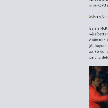
is beiktatt
Barrie McKa
készítette 
ő kikerült.
jól, kapura
az Eb-dönt
percnyi deb