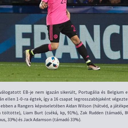
válogatott EB-je nem igazán sikerült, Portugália és Belgium el
án ellen 1-0-ra égtek, így a 16 csapat legrosszabbjaként végezte
t ebben a Rangers képviseletében Aidan Wilson (hátvéd, a játékp
n töltötte), Liam Burt (cséká, kp, 91%), Zak Rudden (támadó, 8
pus, 33%) és Jack Adamson (támadó 33%).