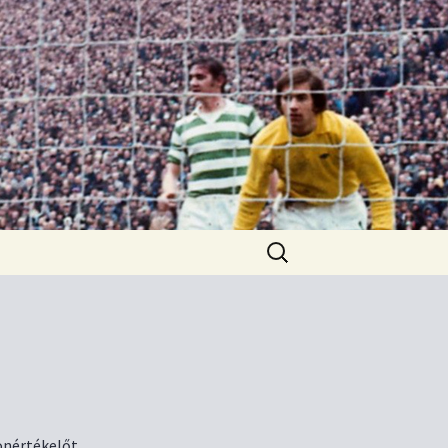
Keresés:
zonértékelőt