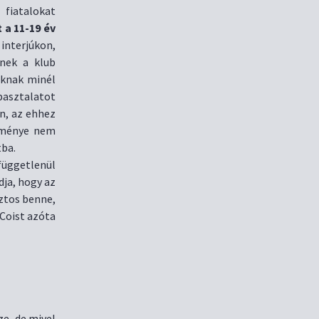
 fiatalokat
 a 11-19 év
nterjúkon,
enek a klub
yoknak minél
asztalatot
n, az ehhez
dménye nem
tba.
 függetlenül
dja, hogy az
iztos benne,
cCoist azóta
ze, de mivel