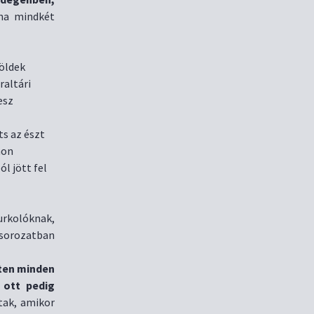
ha mindkét
zöldek
raltári
esz
ts az észt
hon
l jött fel
urkolóknak,
 sorozatban
ten minden
 ott pedig
tak, amikor