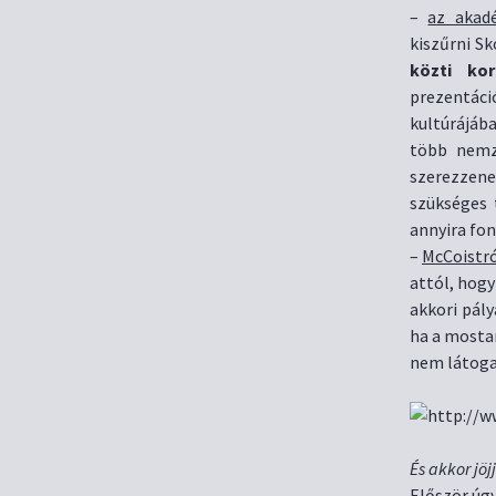
–
az akad
kiszűrni Sk
közti kor
prezentáci
kultúrájába
több nemz
szerezzene
szükséges
annyira fon
–
McCoistr
attól, hogy
akkori pály
ha a mostan
nem látogat
És akkor jöj
Először úgy