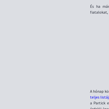
És ha már
fiatalokat,
A hónap kö
teljes list
a Partick 
érdekli (p