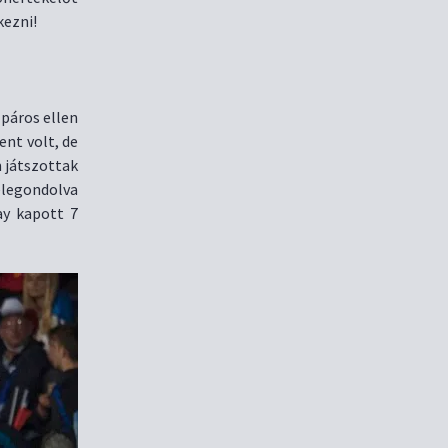
kezni!
 páros ellen
ent volt, de
 játszottak
elegondolva
ay kapott 7